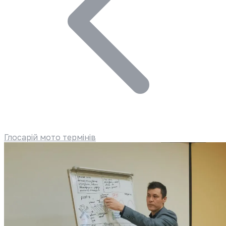
Глосарій мото термінів