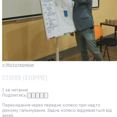
←
Мототерміни
СТОППІ (STOPPIE)
1
хв читання
Поділитись:
Перекидання через переднє колесо при надто
різкому гальмуванні. Заднє колесо відривається від
землі.