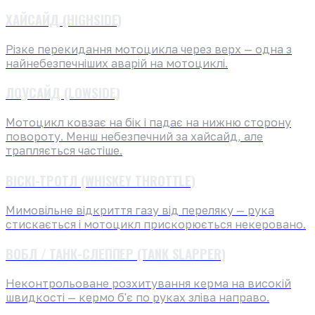
ХАЙСАЙД (HIGHSIDE)
Різке перекидання мотоцикла через верх — одна з
найнебезпечніших аварій на мотоциклі.
ЛОУСАЙД (LOWSIDE)
Мотоцикл ковзає на бік і падає на нижню сторону
повороту. Менш небезпечний за хайсайд, але
трапляється частіше.
ВІСКІ-ТРОТЛ (WHISKEY THROTTLE)
Мимовільне відкриття газу від переляку — рука
стискається і мотоцикл прискорюється некеровано.
ВОБЛ / ТАНК-СЛЕППЕР (TANK SLAPPER)
Неконтрольоване розхитування керма на високій
швидкості — кермо б'є по руках зліва направо.