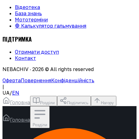
Відеотека
База знань
Мототерміни
🛑 Калькулятор гальмування
ПІДТРИМКА
Отримати доступ
Контакт
NEBACHIV ·
2026
© All rights reserved
Оферта
Повернення
Конфіденційність
|
UA
/
EN
Головна
Розділи
Поділитись
Нагору
Головна
Розділи