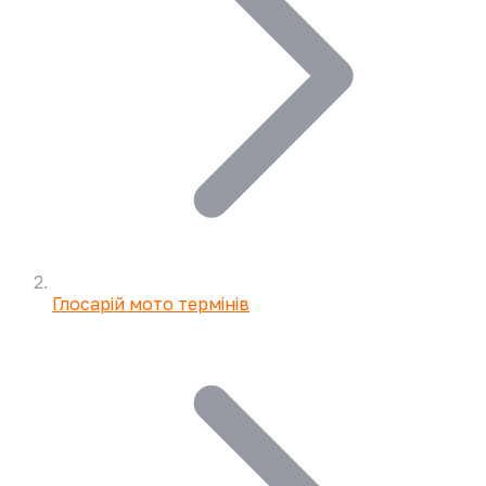
Глосарій мото термінів