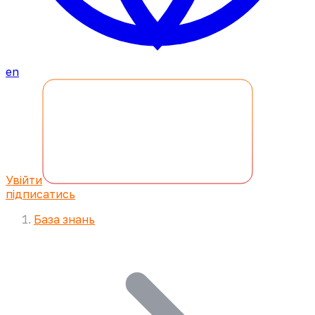
en
Увійти
підписатись
База знань