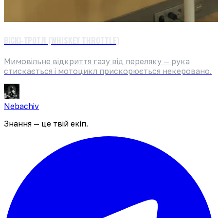
ВІСКІ-ТРОТЛ (WHISKEY THROTTLE)
Мимовільне відкриття газу від переляку — рука
стискається і мотоцикл прискорюється некеровано.
Nebachiv
Знання — це твій екіп.