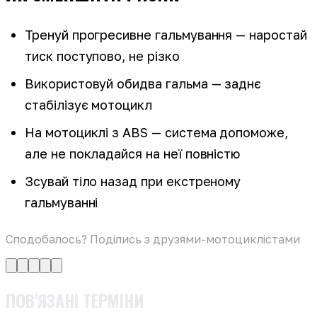
Тренуй прогресивне гальмування — наростай
тиск поступово, не різко
Використовуй обидва гальма — заднє
стабілізує мотоцикл
На мотоциклі з ABS — система допоможе,
але не покладайся на неї повністю
Зсувай тіло назад при екстреному
гальмуванні
Сподобалось? Поділись з друзями-мотоциклістами
ПОВ'ЯЗАНІ ТЕРМІНИ