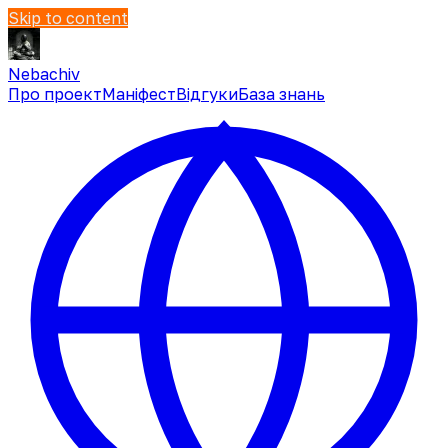
Skip to content
Nebachiv
Про проект
Маніфест
Відгуки
База знань